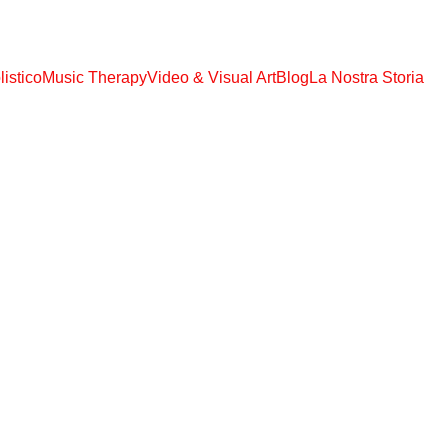
S TUTTI GLI EBOOK, AUDIO MP3, VIDEO MP4 !!! SOLO € 108,00 ACCES
istico
Music Therapy
Video & Visual Art
Blog
La Nostra Storia
Om N
Hair