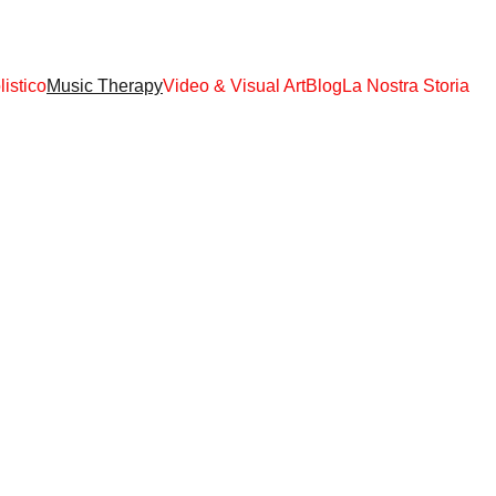
S TUTTI GLI EBOOK, AUDIO MP3, VIDEO MP4 !!! SOLO € 108,00 ACCES
istico
Music Therapy
Video & Visual Art
Blog
La Nostra Storia
. 
Ascolta la vibrazione che guarisce.
Tabla by Lacchu Maharaj
Hairakhandi Mantra & Bhajans