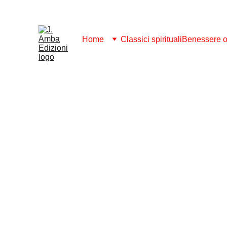
ABBONAMENTO 2026: SCARICA GRATI
Home
Classici spirituali
Benessere ol
Suono e Mantra