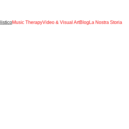
S TUTTI GLI EBOOK, AUDIO MP3, VIDEO MP4 !!! SOLO € 108,00 ACCES
istico
Music Therapy
Video & Visual Art
Blog
La Nostra Storia
 corpo e relazioni
eBook pdf 