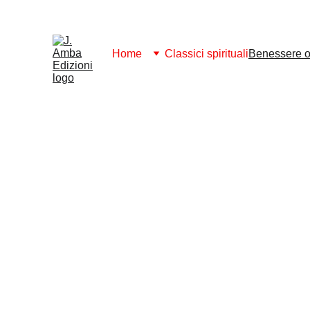
ABBONAMENTO 2026: SCARICA GRATI
Home
Classici spirituali
Benessere ol
Prenditi cura di mente,