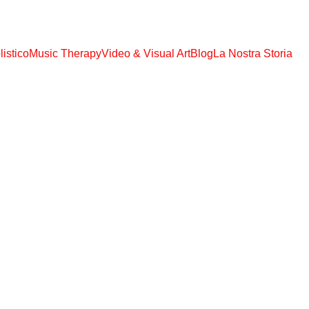
S TUTTI GLI EBOOK, AUDIO MP3, VIDEO MP4 !!! SOLO € 108,00 ACCES
istico
Music Therapy
Video & Visual Art
Blog
La Nostra Storia
RIFLESSIONI
5/27/2026
1 min leggere
L’ego vuole capire. La vita pre
Om Aria Calda, Babaji Cosmic