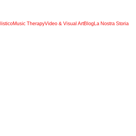
S TUTTI GLI EBOOK, AUDIO MP3, VIDEO MP4 !!! SOLO € 108,00 ACCES
istico
Music Therapy
Video & Visual Art
Blog
La Nostra Storia
Ao Ao
Dur